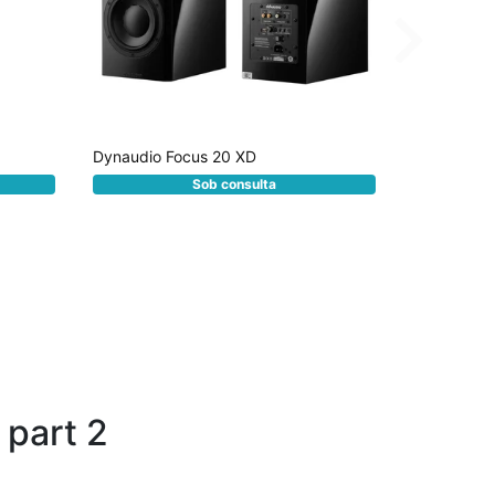
Dynaudio Focus 20 XD
Dynaudio C
R$ 0,0
Sob consulta
y part 2