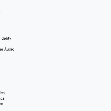
o
o
idelity
ge Áudio
ics
ics
co