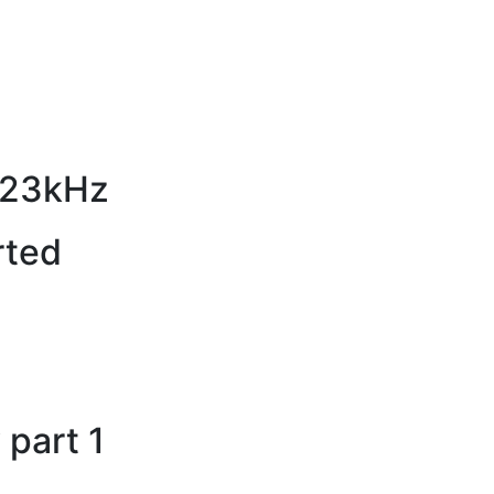
)
– 23kHz
orted
z
 part 1