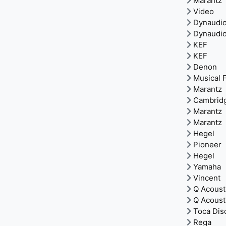
Marantz
Video
Dynaudi
Dynaudi
KEF
KEF
Denon
Musical F
Marantz
Cambrid
Marantz
Marantz
Hegel
Pioneer
Hegel
Yamaha
Vincent
Q Acoust
Q Acoust
Toca Dis
Rega