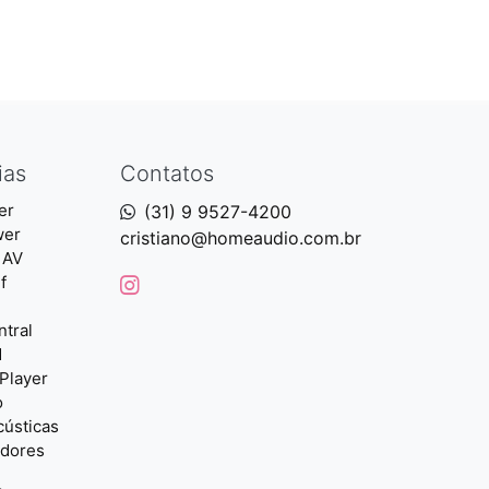
ias
Contatos
er
(31) 9 9527-4200
wer
cristiano@homeaudio.com.br
 AV
f
ntral
d
Player
o
cústicas
adores