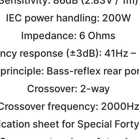
Sensitivity: 86dB (2.83V / 1m
IEC power handling: 200W
Impedance: 6 Ohms
ncy response (±3dB): 41Hz 
principle: Bass-reflex rear p
Crossover: 2-way
Crossover frequency: 2000H
ication sheet for Special Forty