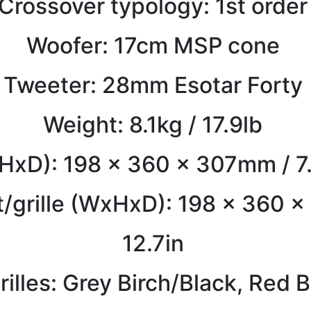
Crossover typology: 1st orde
Woofer: 17cm MSP cone
Tweeter: 28mm Esotar Forty
Weight: 8.1kg / 17.9lb
xD): 198 x 360 x 307mm / 7.8
/grille (WxHxD): 198 x 360 x
12.7in
rilles: Grey Birch/Black, Red 