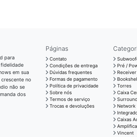
Páginas
Categor
d para
Contato
Subwoof
 fidelidade
Condições de entrega
Pré / Po
shows em sua
Dúvidas frequentes
Receiver
Formas de pagamento
Bookshel
 crescente no
Política de privacidade
Torres
udio não se
Sobre nós
Caixa Ce
demanda dos
Termos de serviço
Surroun
Trocas e devoluções
Network 
Integrad
Caixas A
Amplific
Vincent