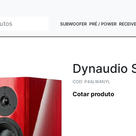
SUBWOOFER
PRÉ / POWER
RECEIV
Dynaudio S
COD: P4ALW4NYL
Cotar produto