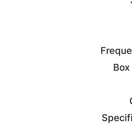
Freque
Box 
Specif